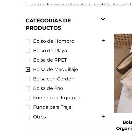
como bastoncillos de algodón, horquil
Esta organización ahorra tiempo al pr
CATEGORÍAS DE
PRODUCTOS
tener que revolver una pila desordena
esenciales bien organizados.
Bolso de Hombro
Bolso de Playa
2. Materiales protectores y dura
Bolsa de RPET
Bolsa de Maquillaje
Una bolsa de cosméticos de alta calid
Bolsa con Cordón
de sus productos de belleza.
Bolsa de Frío
Muchas bolsas de cosméticos utilizan t
Funda para Equipaje
líquidos como lociones o perfumes se 
Funda para Traje
Otros
La construcción resistente, incluyendo
Bol
Organi
soportar el uso diario y la apertura y c