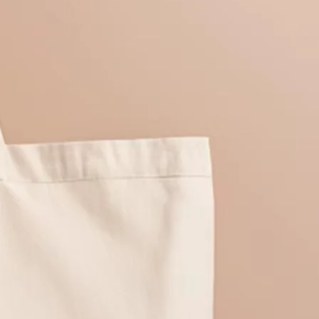
ado de la piel. Ya sea en casa o sobre
añana, como crema hidratante,
te el día. Una bolsa de cosméticos más
e limpiadores y tónicos hasta sueros y
de la mano, haciendo que tu rutina de