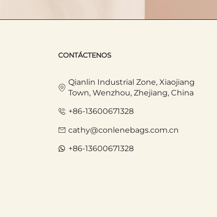
CONTÁCTENOS
una bolsa de cosméticos resistente
je de mano.
Qianlin Industrial Zone, Xiaojiang
Town, Wenzhou, Zhejiang, China
tando que el champú o el
+86-13600671328
cathy@conlenebags.com.cn
una para maquillaje, una para cuidado
+86-13600671328
 montar tu estación de belleza en
rdarse planas cuando están vacías y
a de cosméticos hace que nunca tengas