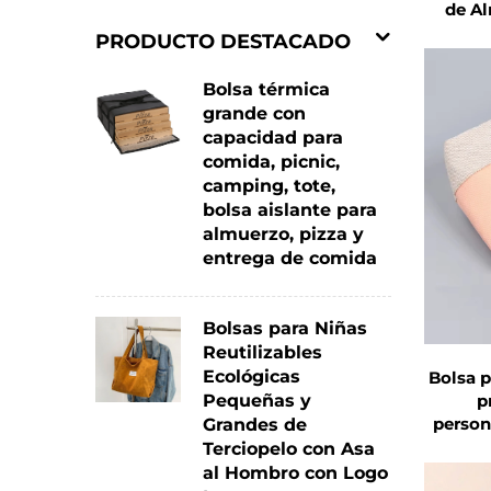
de A
Maqui
PRODUCTO DESTACADO
Algunas Bolsas de Maquillaje incluso 
vidrio o polvos compactos de romperse 
Bolsa térmica
grande con
Maquillaje puede reutilizarse durante
capacidad para
seguros.
comida, picnic,
camping, tote,
bolsa aislante para
3. Diseño Portátil y Ahorro de E
almuerzo, pizza y
entrega de comida
La Bolsa de Maquillaje destaca por su d
Disponible en varios tamaños, desde 
Bolsas para Niñas
en bolsos, mochilas, maletas o incluso
Reutilizables
Ecológicas
Bolsa p
p
Pequeñas y
Las bolsas de cosméticos compactas s
person
Grandes de
gama completa de productos para viaj
maqui
Terciopelo con Asa
ma
al Hombro con Logo
almacenarlas fácilmente cuando no e