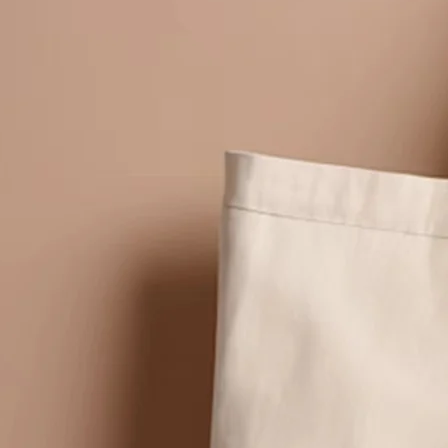
de belleza.
Aplicaciones de la Bolsa de Cos
1. Rutina Diaria de Maquillaje y 
La Bolsa de Cosméticos es una parte es
la marcha, mantiene tus productos de 
Puedes llenar una pequeña bolsa de c
protector solar, corrector y labial, p
grande en tu tocador puede contener t
cremas nocturnas, manteniendo tu sup
La Bolsa de Cosméticos asegura que si