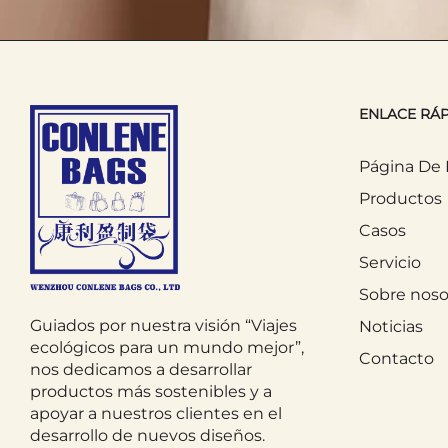
belleza diaria sea más eficiente y plac
2. Viajes y vacaciones
ENLACE RÁ
Los viajes y las vacaciones son usos pr
mantiene tus productos de belleza se
Página De I
Productos
Una bolsa de cosméticos impermeable 
Casos
acondicionador se derramen y dañen t
Servicio
Muchos viajeros utilizan varias bolsas
Sobre noso
de la piel y otra para productos para 
Guiados por nuestra visión “Viajes
Noticias
hoteles o alojamientos vacacionales.
ecológicos para un mundo mejor”,
Contacto
nos dedicamos a desarrollar
productos más sostenibles y a
Las bolsas de cosméticos plegables t
apoyar a nuestros clientes en el
expandirse para contener todos tus a
desarrollo de nuevos diseños.