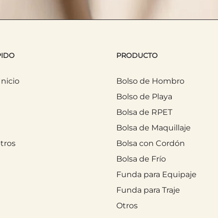
entera.
PIDO
PRODUCTO
incipales para la bolsa de cosméticos. Al viajar, 
guros y organizados dentro de tu maleta o equipa
nicio
Bolso de Hombro
Bolso de Playa
es esencial para guardar productos de aseo, evi
Bolsa de RPET
u ropa.
Bolsa de Maquillaje
 de cosméticos para separar distintas categorías: 
tros
Bolsa con Cordón
el cabello. Esta organización facilita desempacar y
Bolsa de Frío
Funda para Equipaje
Funda para Traje
ambién son ideales para viajar, ya que pueden gua
Otros
rtículos esenciales cuando sea necesario. La bols