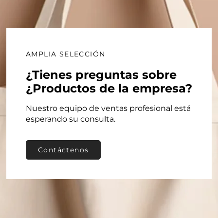
méticos
AMPLIA SELECCIÓN
Cuidado de la Piel
¿Tienes preguntas sobre
¿Productos de la empresa?
encial de las rutinas diarias de maquillaje y cuid
Nuestro equipo de ventas profesional está
uso diario organizados y accesibles.
esperando su consulta.
osméticos con tus artículos esenciales para la m
ara mantenerlos en tu bolso y hacer retoques duran
Contáctenos
oda tu línea completa de cuidado de la piel, desd
erficie del baño libre de desorden.
empre tengas tus productos favoritos al alcance 